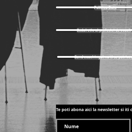
Politica Date
Codul etic al profesiei de coach
Cand coachingul nu ti se potrive
Te poti abona aici la newsletter si iti