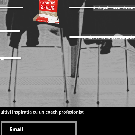
Unde poti comanda cart
Intrebari frecvente inainte d
ste
 cultivi inspiratia cu un coach profesionist