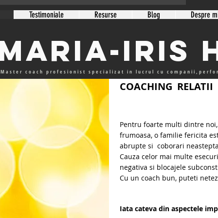
Testimoniale
Resurse
Blog
Despre m
Maria-Iris
Master coach profesionist specializat in lucrul cu companii,perf
COACHING RELATII
Pentru foarte multi dintre noi
frumoasa, o familie fericita e
abrupte si coborari neastepta
Cauza celor mai multe esecuri
negativa si blocajele subconst
Cu un coach bun
, puteti nete
Iata cateva din aspectele im