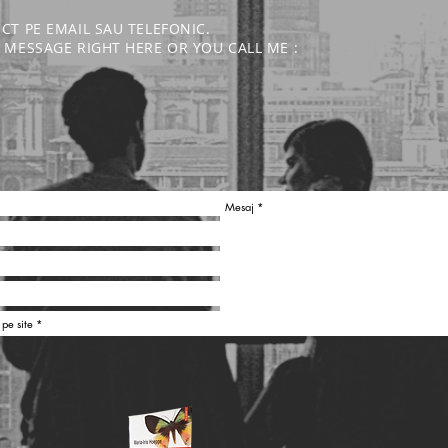
ECT PE EMAIL SAU TELEFONIC.
 A MESSAGE RIGHT HERE OR YOU CALL ME :