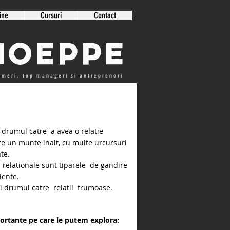
ine
Cursuri
Contact
 HOeppe
ormeri, top manageri si antreprenori
, drumul catre a avea o relatie
ste un munte inalt, cu multe urcursuri
te.
 relationale sunt tiparele de gandire
iente.
zi drumul catre relatii frumoase.
portante pe care le putem explora: