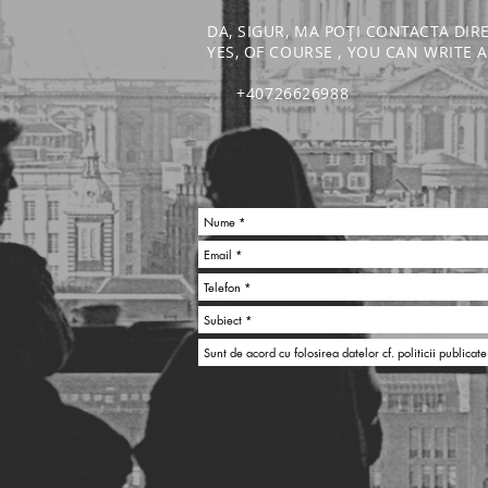
DA, SIGUR, MA POȚI CONTACTA DIR
YES, OF COURSE , YOU CAN WRITE
+40726626988