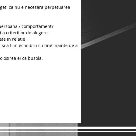
egeti ca nu e necesara perpetuarea
e persoana / comportament?
i a criteriilor de alegere.
e in relatie .
si a fi in echilibru cu tine inainte de a
folosirea ei ca busola.