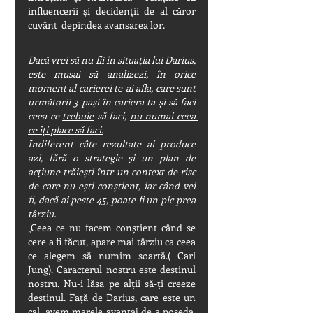
influencerii și decidenții de al căror 
cuvânt  depindea avansarea lor.
Dacă vrei să nu fii în situația lui Darius, 
este musai să analizezi, în orice 
moment al carierei te-ai afla, care sunt 
următorii 3 pași în cariera ta și să faci 
ceea ce 
trebuie
 să faci, 
nu numai ceea 
ce îți place să faci.
Indiferent câte rezultate ai produce 
azi, fără o strategie și un plan de 
acțiune trăiești într-un context de risc 
de care nu ești conștient, iar când vei 
fi, dacă ai peste 45, poate fi un pic prea 
târziu.
„Ceea ce nu facem conștient când se 
cere a fi făcut, apare mai târziu ca ceea 
ce alegem să numim soartă.( Carl 
Jung). 
Caracterul nostru este destinul 
nostru. Nu-i lăsa pe alții să-ți creeze 
destinul. Față de Darius, care este un 
cal, avem marele avantaj de a poseda, 