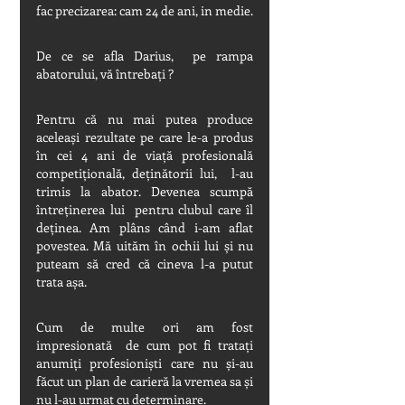
fac precizarea: cam 24 de ani, in medie.
De ce se afla Darius,  pe rampa 
abatorului, vă întrebați ?
Pentru că nu mai putea produce 
aceleași rezultate pe care le-a produs 
în cei 4 ani de viață profesională 
competițională, deținătorii lui,  l-au 
trimis la abator. Devenea scumpă 
întreținerea lui  pentru clubul care îl 
deținea. Am plâns când i-am aflat 
povestea. Mă uităm în ochii lui și nu 
puteam să cred că cineva l-a putut 
trata așa.
Cum de multe ori am fost 
impresionată  de cum pot fi tratați 
anumiți profesioniști care nu și-au 
făcut un plan de carieră la vremea sa și 
nu l-au urmat cu determinare.