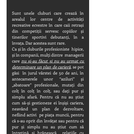
Sunt unele cluburi care crează în 
arealul lor centre de activități 
recreative ecvestre în care caii retrași 
din competiții servesc copiilor și 
tinerilor sportivi debutanți, în a 
învața. Dar acestea sunt rare.
Ca și în cluburile profesioniste  hipice,  
și în companii, mulți dintre  managerii 
care 
nu și-au făcut și nu au urmat cu 
determinare un plan de carieră
, se pot 
găsi  în jurul vârstei de 50 de ani, în 
antecamerele unor “aziluri” și 
„abatoare” profesionale, mutați din 
colț în colț în colț, sau dați pur și 
simplu afară. Pentru că nu au știut 
cum să-și gestioneze ei înșiși cariera, 
neavând un plan de dezvoltare, 
nefiind activi  pe piața muncii, pentru 
că s-au oprit din învățat sau pentru că 
pur și simplu nu au știut cum să 
întrețină și hrănească  relațiile cu 