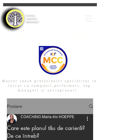
Coaching
Leadership
Workshopuri
Maria-Iris HOeppe
Master coach profesionist specializat in
lucrul cu companii,performeri, top
manageri si antreprenori
Postare
COACHING Maria-Iris HOEPPE
Care este planul tău de carieră?
De ce întreb?