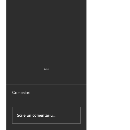
Comentarii
Leadership journey.
WELLBEING,
Essence.
LEADERSHIP &
Scrie un comentariu...
RESULTS