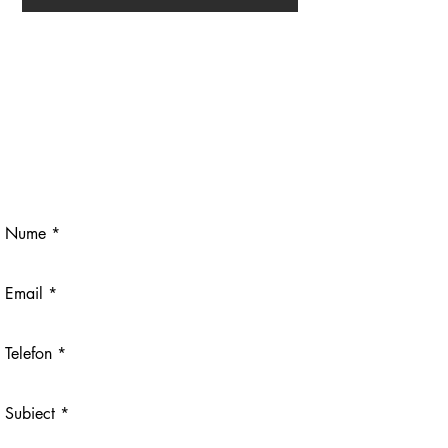
DA, SIGUR, MA POȚI CONTACTA DIRECT PE EMAIL SAU
TELEFONIC.
YES, OF COURSE , YOU CAN WRITE A MESSAGE RIGHT
HERE OR YOU CALL ME :
+40726626988