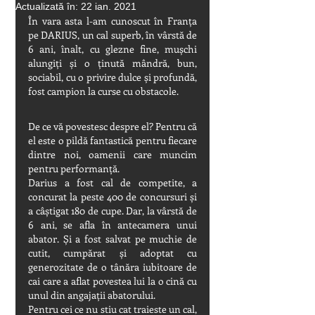
Actualizată în:
22 ian. 2021
În vara asta l-am cunoscut în Franța 
pe DARIUS, un cal superb, în vârstă de 
6 ani, înalt, cu glezne fine, mușchi 
alungiți și o ținută mândră, bun, 
sociabil, cu o privire dulce și profundă, 
fost campion la curse cu obstacole.
De ce vă povestesc despre el? Pentru că 
el este o pildă fantastică pentru fiecare 
dintre noi, oamenii care muncim 
pentru performanță.
Darius a fost cal de competite, a 
concurat la peste 400 de concursuri și 
a câștigat 180 de cupe. Dar, la vârstă de 
6 ani, se afla în antecamera unui 
abator. Și a fost salvat pe muchie de 
cutit, cumpărat și adoptat cu 
generozitate de o tânăra iubitoare de 
cai care a aflat povestea lui la o cină cu 
unul din angajații abatorului.
Pentru cei ce nu stiu cat traieste un cal, 